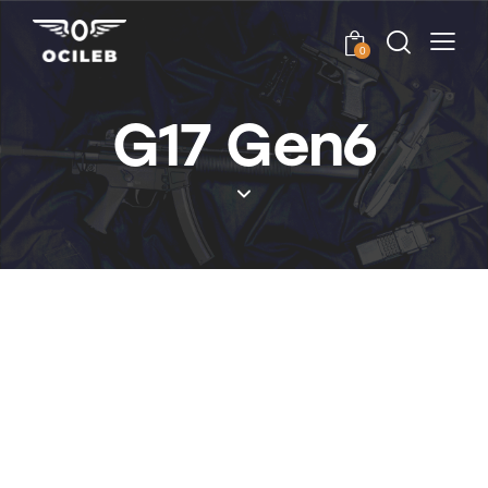
0
G17 Gen6