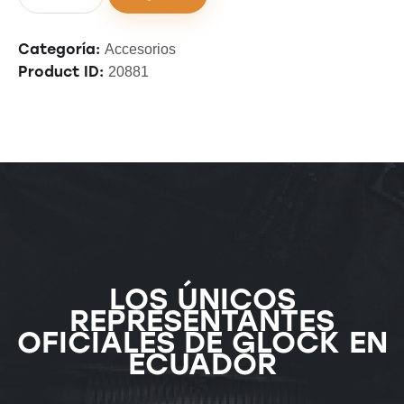
Categoría:
Accesorios
Product ID:
20881
LOS ÚNICOS
REPRESENTANTES
OFICIALES DE GLOCK EN
ECUADOR