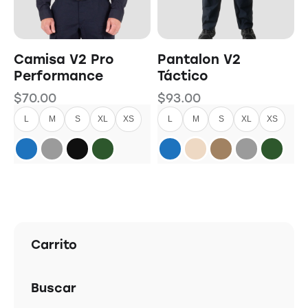
Camisa V2 Pro
Pantalon V2
Performance
Táctico
$
70.00
$
93.00
L
M
S
XL
XS
L
M
S
XL
XS
Carrito
Buscar