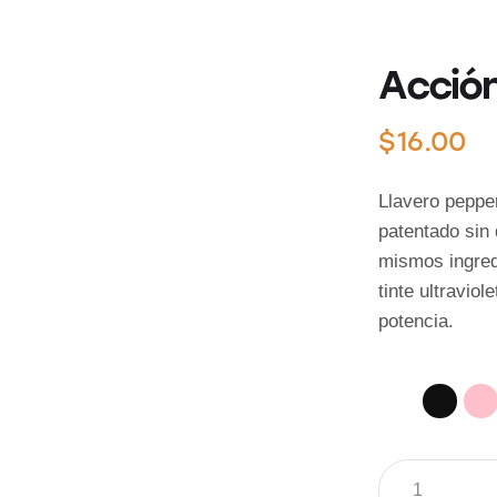
Acció
$
16.00
Llavero pepper
patentado sin
mismos ingredi
tinte ultravio
potencia.