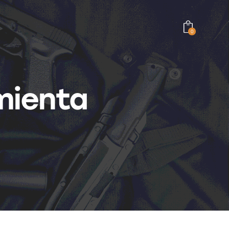
0
mienta