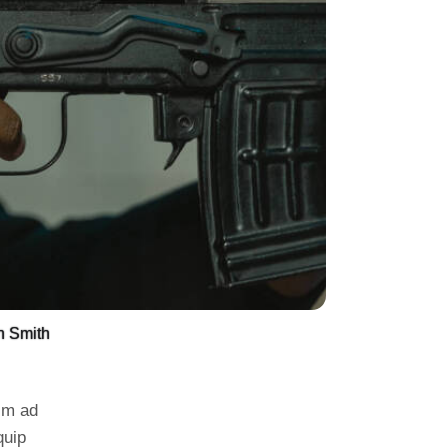
n Smith
nim ad
quip