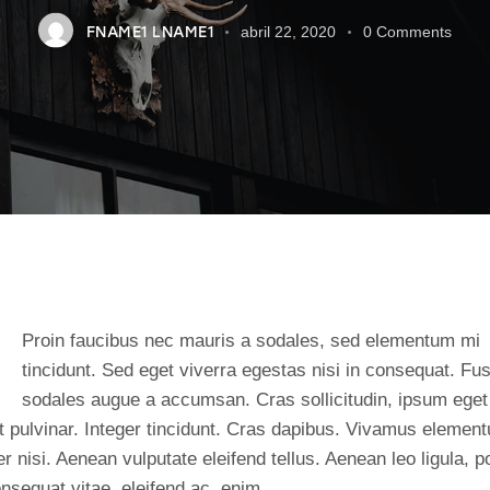
FNAME1 LNAME1
abril 22, 2020
0
Comments
Q
Proin faucibus nec mauris a sodales, sed elementum mi
tincidunt. Sed eget viverra egestas nisi in consequat. Fu
sodales augue a accumsan. Cras sollicitudin, ipsum eget
it pulvinar. Integer tincidunt. Cras dapibus. Vivamus elemen
 nisi. Aenean vulputate eleifend tellus. Aenean leo ligula, po
nsequat vitae, eleifend ac, enim.