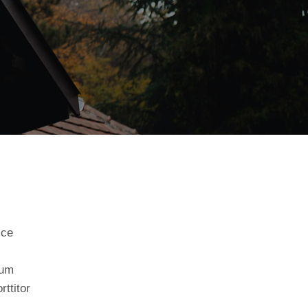
sce
tum
rttitor