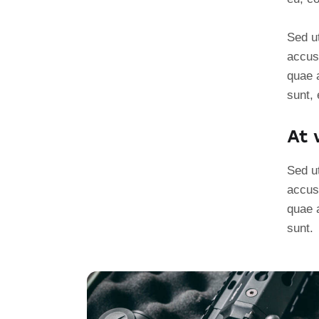
Sed ut
accus
quae a
sunt, 
At 
Sed ut
accus
quae a
sunt.