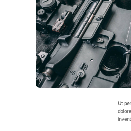
Ut pe
dolor
invent