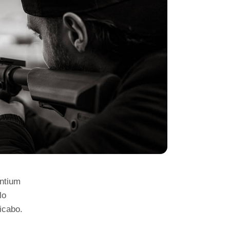
antium
lo
licabo.