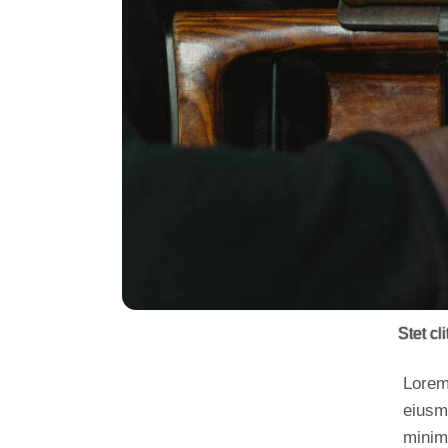
Stet cl
Lorem 
eiusm
minim 