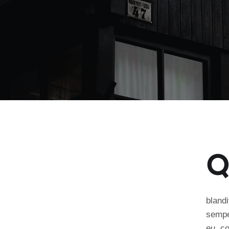
bland
semper
eu, co