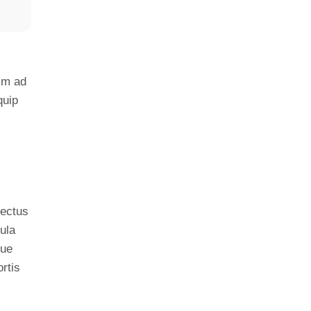
nim ad
quip
nectus
ula
gue
rtis