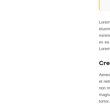
Lorem 
eiusm
minim 
ex ea
Lorem 
Cre
Aenea
et ne
non mo
magna
tortor.