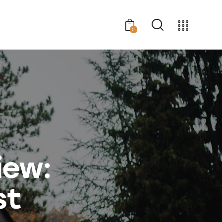
0
iew:
st