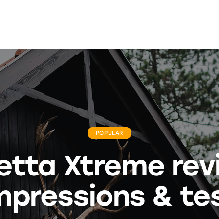
POPULAR
etta Xtreme rev
mpressions & te