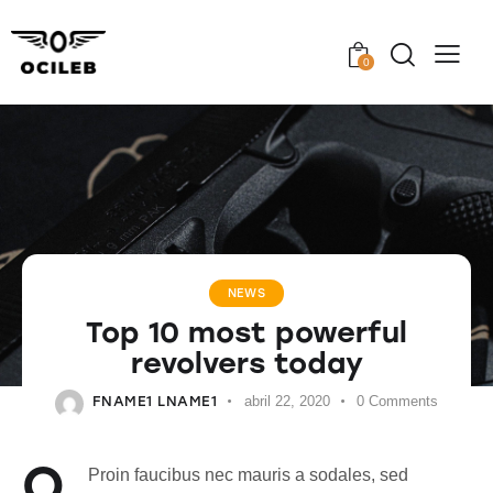
0
NEWS
Top 10 most powerful
revolvers today
FNAME1 LNAME1
abril 22, 2020
0
Comments
Q
Proin faucibus nec mauris a sodales, sed