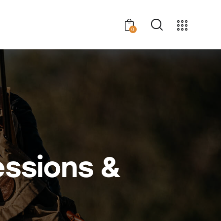
0
essions &