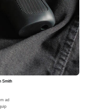
n Smith
nim ad
quip