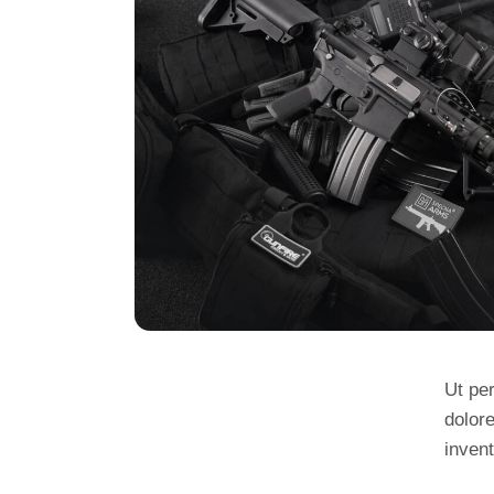
Ut pe
dolor
invent