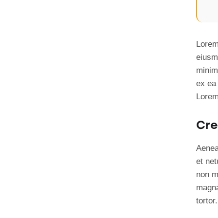
Lorem 
eiusm
minim 
ex ea
Lorem 
Cre
Aenea
et ne
non mo
magna
tortor.