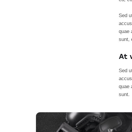
Sed ut
accus
quae a
sunt, 
At 
Sed ut
accus
quae a
sunt.