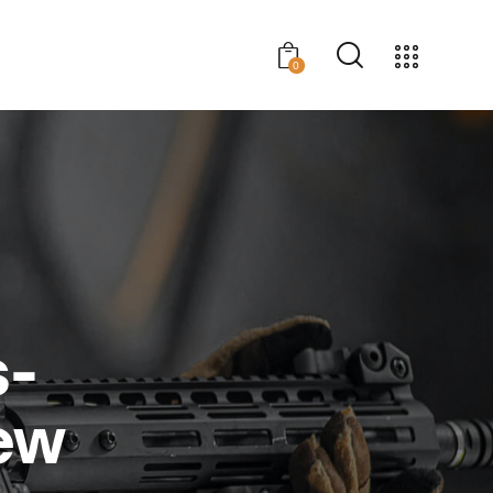
0
s-
iew