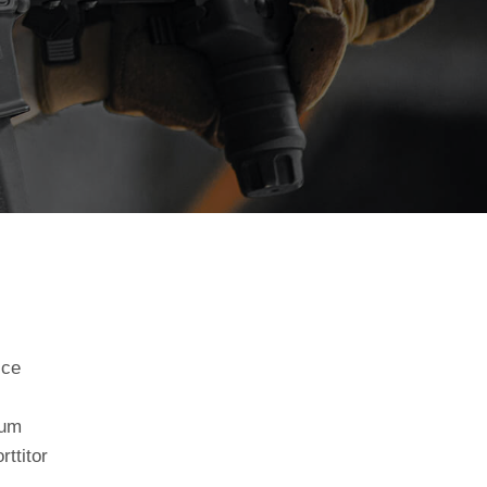
sce
tum
rttitor