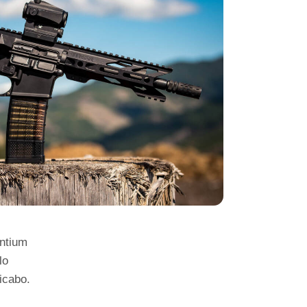
antium
lo
licabo.