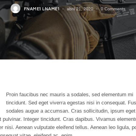
FNAME1 LNAME1
abril 21, 2020
0
Comments
Q
Proin faucibus nec mauris a sodales, sed elementum mi
tincidunt. Sed eget viverra egestas nisi in consequat. Fu
sodales augue a accumsan. Cras sollicitudin, ipsum eget
it pulvinar. Integer tincidunt. Cras dapibus. Vivamus elemen
 nisi. Aenean vulputate eleifend tellus. Aenean leo ligula, po
nsequat vitae, eleifend ac, enim.