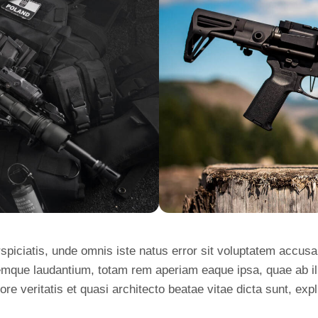
rspiciatis, unde omnis iste natus error sit voluptatem accus
emque laudantium, totam rem aperiam eaque ipsa, quae ab il
ore veritatis et quasi architecto beatae vitae dicta sunt, exp