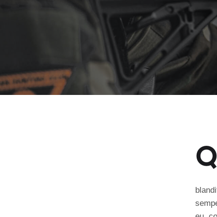
bland
semper
eu, co