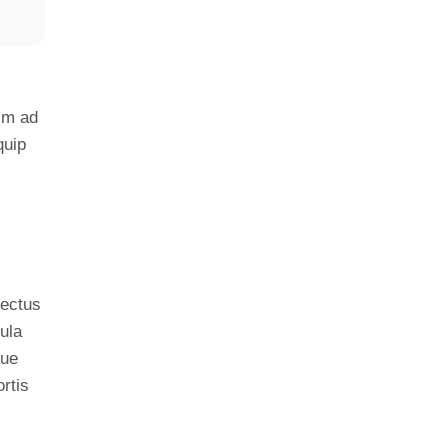
nim ad
quip
nectus
ula
gue
rtis