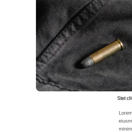
Stet cl
Lorem 
eiusm
minim 