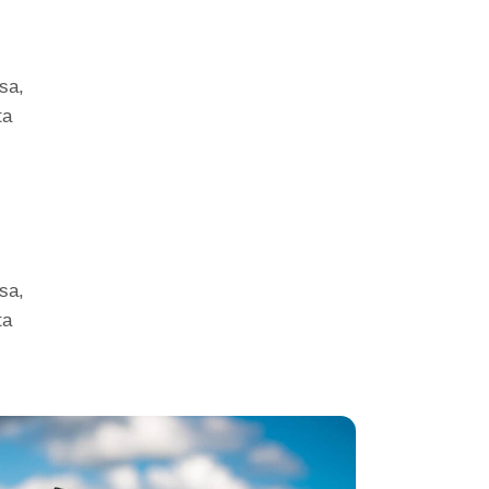
sa,
ta
sa,
ta