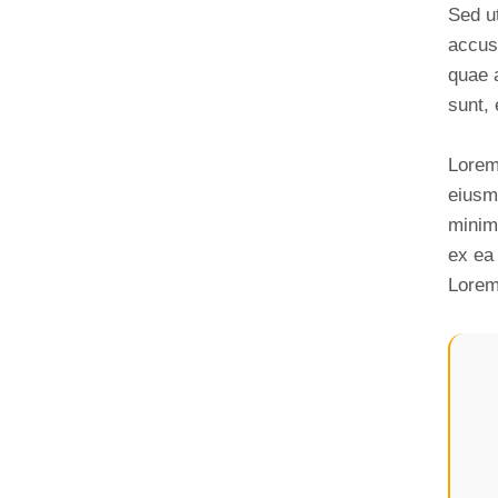
Sed ut
accus
quae a
sunt, 
Lorem 
eiusm
minim 
ex ea
Lorem 